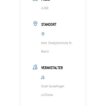
4,00€
STANDORT
Kath. Stadtpfarrkirche St.
Martin
VERANSTALTER
Stadt Gundelfingen
a.d.Donau