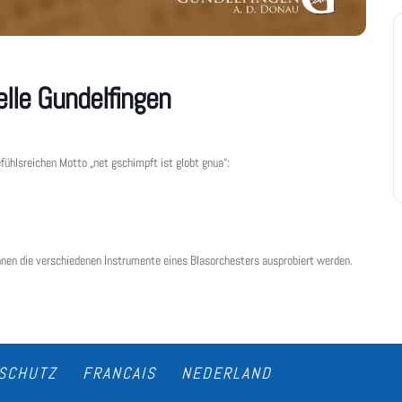
lle Gundelfingen
efühlsreichen Motto „net gschimpft ist globt gnua“:
önnen die verschiedenen Instrumente eines Blasorchesters ausprobiert werden.
SCHUTZ
FRANCAIS
NEDERLAND