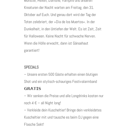
Monster, Hexen, Dämone, Vampire und anderen
Kreaturen der Nacht warten am Freitag, den 31.
Oktober auf Euch. Und genau dort wird der Tag der
Toten zelebriert, der »Dia de los Muertos«. In der
Dunkelheit, in den Untiefen der Welt. Es ist Zeit, Zeit
für Halloween. Keine Nacht für schwache Nerven.
Wenn die Hölle erwacht, dann ist Gänsehaut
garantiert!
SPECIALS
– Unsere ersten 500 Gäste erhalten einen blutigen
Shot und ein stylisch-schauriges Festivalarmband
𝗚𝗥𝗔𝗧𝗜𝗦
– Wir senken die Preise und alle Longdrinks kosten nur
noch 4 € – all Night long!
– Verkleide dein Kuscheltier! Bringe dein verkleidetes
Kuscheltier mit und tausche es beim DJ gegen eine
Flasche Sekt!